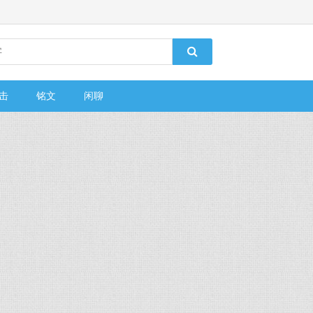
击
铭文
闲聊