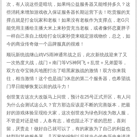
次，有人说这些是暗坑，如果纯公益服务器又能维持多久？这
些消耗来增加游戏收入保证服务器长期运营下去！吃货服的支
撑点就是打金玩家和老板！如果没有老板作为支撑点，老G只
能凭用主播给主播大米上来秒货充当老板，或者像怀恋夏胖子
一样自己亲自上线给打金玩家秒货来稳定游戏物价，总之，如
今的商业传奇做一个品牌服真的很难！
顺玩新统战继山鸡VS雨神通宵战之后，此次新统战迎来了又
一次热度大战，战门＋南门等VS神阿飞＋乱世＋兄弟盟等，
双方在夺宝骑兵地图打出了暗黑家族战的激情！双方你来我
往，相当激情！这个也是战门休息的第二个服务器，也希望战
门早日能够恢复以前的战斗力！
创世复古这次大改版马上问世，预计在25号正式开区，有人问
为什么会测试这么久？官方那边应该是不断的完善版本，把最
好的游戏体验呈现给大家，这次创世改为绿色到改为散人服，
不管是对还是错，人各有志，谁也阻止不了谁的思想，喜则
留，厌责走！做好自己就可以了，有的家族为了自己的利益也
转型到其他服务器，几百家的编制以后就当个传奇历史来讲讲