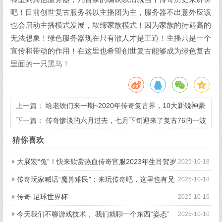
吧！目前创世复古服务器以主播团为主，服务器不出意外应该
也会启动主播模式发展，取缔家族模式！因为家族的待遇高的
无法想象！绿色服务器现在只有散人才是王道！主播只是一个
宣传和带动的作用！在这里也希望创世复古能够成为绿色复古
里面的一只黑马！
上一篇：
给老铁们来一期~2020年传奇复古界，10大新锐神豪
排行榜。
下一篇：
传奇惨淡的六月过去，七月下旬迎来了复古76的一波
开区热潮
猜你喜欢
大展宏“兔”！快来欣赏热血传奇官服2023年生肖贺岁
2025-10-18
套装
传奇玩家喊话“魔兽难民”：来玩传奇吧，这里也有兄
2025-10-18
弟和情怀！
传奇·足球世界杯
2025-10-16
今天我们不聊游戏技术， 我们就聊一个东西“姿态”
2025-10-10