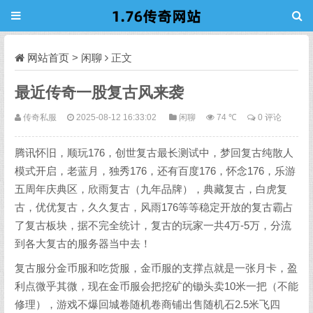
网站首页
>
闲聊
正文
最近传奇一股复古风来袭
传奇私服
2025-08-12 16:33:02
闲聊
74 ℃
0 评论
腾讯怀旧，顺玩176，创世复古最长测试中，梦回复古纯散人
模式开启，老蓝月，独秀176，还有百度176，怀念176，乐游
五周年庆典区，欣雨复古（九年品牌），典藏复古，白虎复
古，优优复古，久久复古，风雨176等等稳定开放的复古霸占
了复古板块，据不完全统计，复古的玩家一共4万-5万，分流
到各大复古的服务器当中去！
复古服分金币服和吃货服，金币服的支撑点就是一张月卡，盈
利点微乎其微，现在金币服会把挖矿的锄头卖10米一把（不能
修理），游戏不爆回城卷随机卷商铺出售随机石2.5米飞四